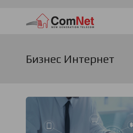
Премини
към
основното
съдържание
Бизнес Интернет