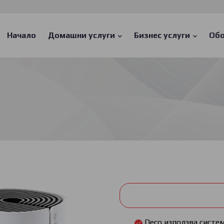
Main
navigation
Начало
Домашни услуги
Бизнес услуги
Обо
Deco използва систем