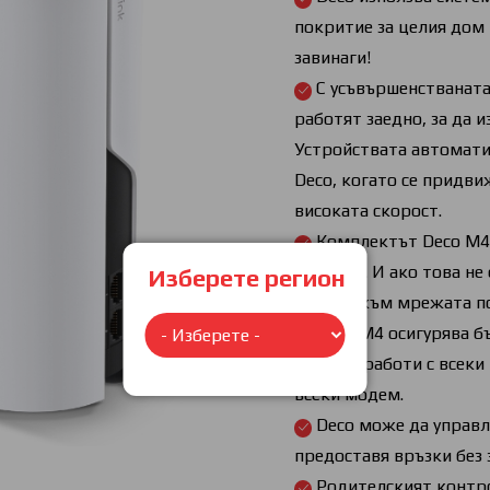
покритие за целия дом 
завинаги!
С усъвършенстваната
работят заедно, за да 
Устройствата автомат
Deco, когато се придви
високата скорост.
Комплектът Deco M4 
260 кв.м. И ако това н
Изберете регион
модули към мрежата по 
Deco M4 осигурява б
Mbps, и работи с всеки 
всеки модем.
Deco може да управл
предоставя връзки без 
Родителският контр