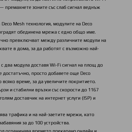
— премахнете зоните със слаб сигнал веднъж
 Deco Mesh технология, модулите на Deco
изградят обединена мрежа с едно общо име.
ично превключват между различните модули на
жвате в дома, за да работят с възможно най-
с два модула доставя Wi-Fi сигнал на площ до
е е достатъчно, просто добавете още Deco
всяко време, за да увеличите покритието.
ързи и стабилни връзки със скорости до 1167
голям доставчик на интернет услуги (ISP) и
ява трафика и на най-заетите мрежи, като
забавяния за до 100 устройства.
ол ограничава времето прекарано онлайн и