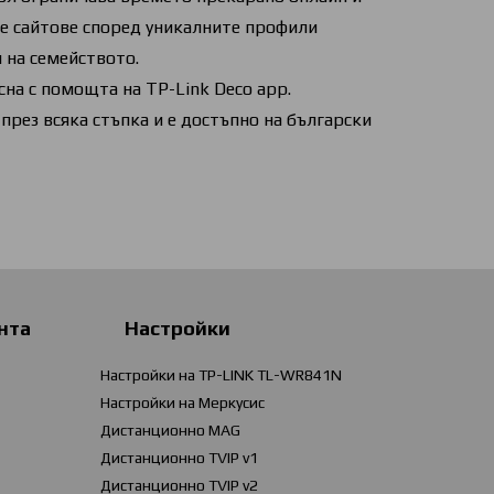
 сайтове според уникалните профили
н на семейството.
сна с помощта на TP-Link Deco app.
рез всяка стъпка и е достъпно на български
нта
Настройки
Настройки на TP-LINK TL-WR841N
Настройки на Меркусис
Дистанционно MAG
Дистанционно TVIP v1
Дистанционно TVIP v2