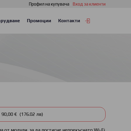
Профил на купувача
|
Вход за клиенти
рудване
Промоции
Контакти
90,00 € (176.02 лв)
а от модули, за да постигне непрекъснато Wi-Fi