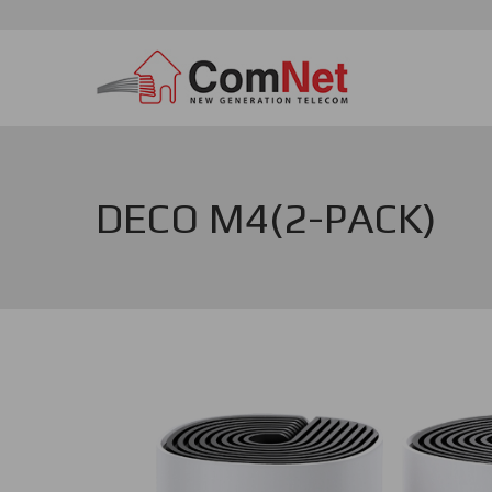
Премини
към
основното
съдържание
DECO M4(2-PACK)