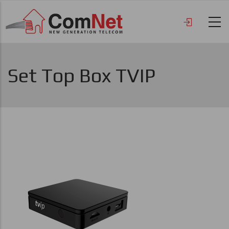
Премини
към
основното
съдържание
Set Top Box TVIP