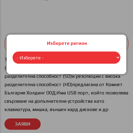
Изберете регион
60,00 € (117.35 лв)
TVIP (STB) са проектирани да възпроизвеждат IPTV
(цифрова телевизия през IP) със стандартна
разделителна способност (SD)и резолюции с висока
разделителна способност (HD)предлагана от Комнет
България Холдинг ООД.Има USB порт, който позволява
свързване на допълнителни устройства като
клавиатура, мишка, външен хард дискове и др